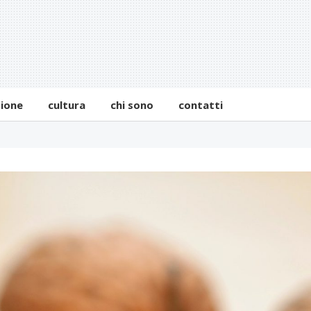
zione
cultura
chi sono
contatti