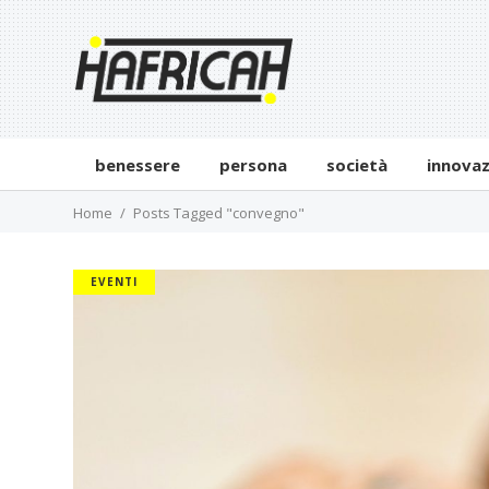
benessere
persona
società
innova
Home
Posts Tagged "convegno"
EVENTI