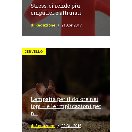
Stress: ci rende più
empatici e altruisti
di Redazione
21 Apr 2017
CERVELLO
L’empatia per il dolore nei
topi – e le implicazioni per
n...
di Redazione
22 Ott 2016