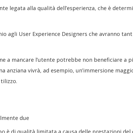
e legata alla qualità dell’esperienza, che è determin
n occhio agli User Experience Designers che avranno t
ne a mancare l’utente potrebbe non beneficiare a pien
sona anziana vivrà, ad esempio, un’immersione maggio
tilizzo.
almente due
po è di qualità limitata a causa delle prestazioni de