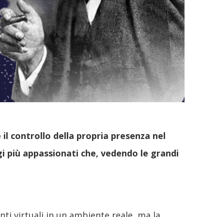
l controllo della propria presenza nel
ogi più appassionati che, vedendo le grandi
nti virtuali in un ambiente reale, ma la