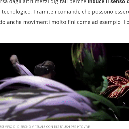
rsa dagli altri mezzi digitali perché
induce il senso 
o tecnologico. Tramite i comandi, che possono essere
do anche movimenti molto fini come ad esempio il d
ESEMPIO DI DISEGNO VIRTUALE CON TILT BRUSH PER HTC VIVE