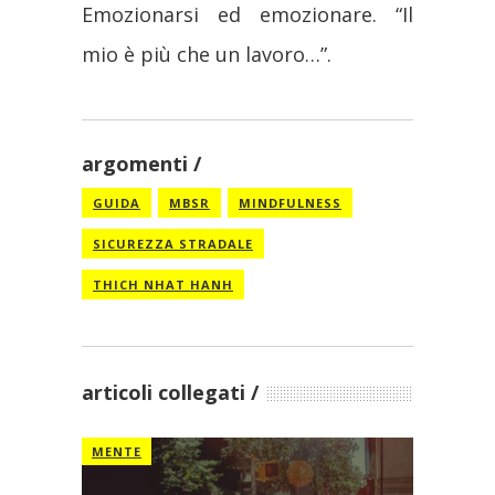
Emozionarsi ed emozionare. “Il
mio è più che un lavoro…”.
argomenti
GUIDA
MBSR
MINDFULNESS
SICUREZZA STRADALE
THICH NHAT HANH
articoli collegati
MENTE