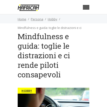
Home
Persona
Hobby
Mindfulness e guida: toglie le distrazioni e ci
Mindfulness e
rende piloti consapevoli
guida: toglie le
distrazioni e ci
rende piloti
consapevoli
HOBBY