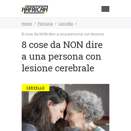
Home
Persona
Cervello
8 cose da NON dire a una persona con lesione
8 cose da NON dire
cerebrale
a una persona con
lesione cerebrale
CERVELLO