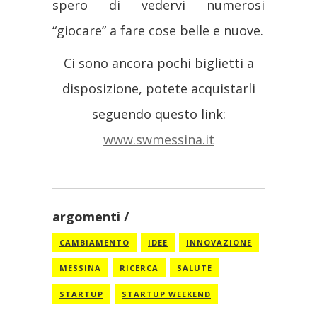
spero di vedervi numerosi
“giocare” a fare cose belle e nuove.
Ci sono ancora pochi biglietti a
disposizione, potete acquistarli
seguendo questo link:
www.swmessina.it
argomenti
CAMBIAMENTO
IDEE
INNOVAZIONE
MESSINA
RICERCA
SALUTE
STARTUP
STARTUP WEEKEND