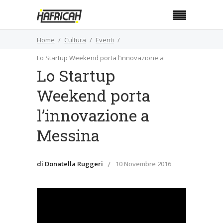
Home
Cultura
Eventi
Lo Startup Weekend porta l’innovazione a
Lo Startup
Messina
Weekend porta
l’innovazione a
Messina
di Donatella Ruggeri
10 Novembre 2016