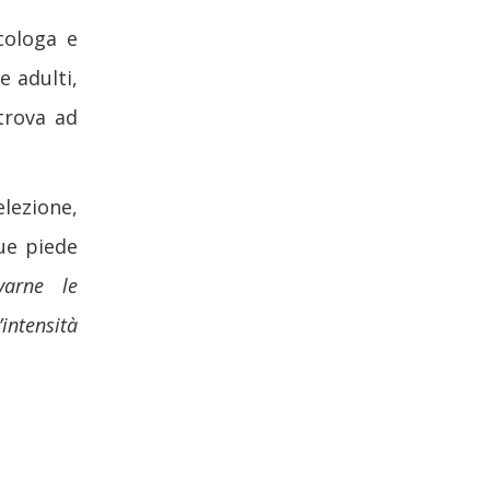
cologa e
e adulti,
 trova ad
lezione,
ue piede
varne le
intensità