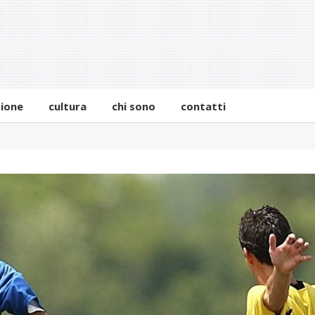
zione
cultura
chi sono
contatti