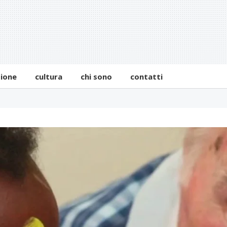
zione
cultura
chi sono
contatti