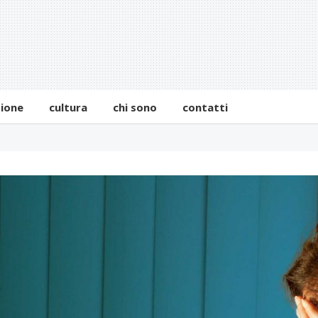
zione
cultura
chi sono
contatti