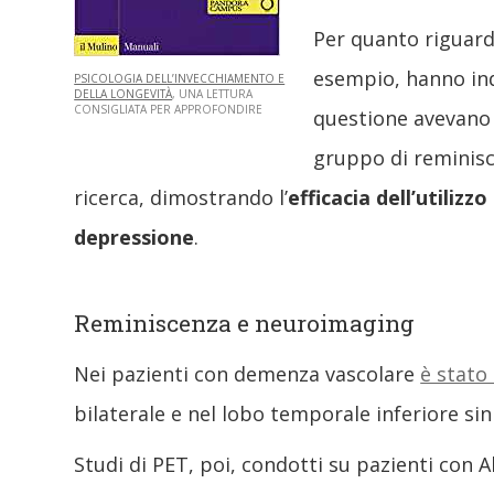
Per quanto riguarda
esempio, hanno inda
PSICOLOGIA DELL’INVECCHIAMENTO E
DELLA LONGEVITÀ
, UNA LETTURA
CONSIGLIATA PER APPROFONDIRE
questione avevano d
gruppo di reminisce
ricerca, dimostrando l’
efficacia dell’utiliz
depressione
.
Reminiscenza e neuroimaging
Nei pazienti con demenza vascolare
è stato
bilaterale e nel lobo temporale inferiore si
Studi di PET, poi, condotti su pazienti con 