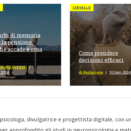
O
CERVELLO
urbi di memoria
 la pensione.
hè accade e cosa
Come prendere
decisioni efficaci
atella Ruggeri
di Redazione
10 Gen 2024
 2024
psicologa, divulgatrice e progettista digitale, con 
er approfondito gli studi in neuropsicologia e mat