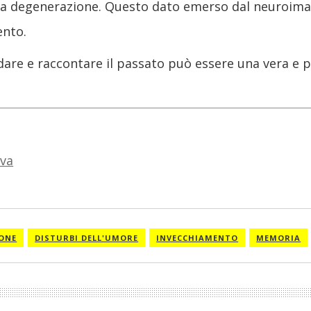
o a degenerazione. Questo dato emerso dal neuroima
ento.
are e raccontare il passato può essere una vera e pr
iva
IONE
DISTURBI DELL'UMORE
INVECCHIAMENTO
MEMORIA