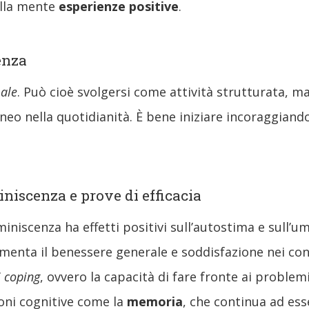
alla mente
esperienze positive
.
enza
ale
. Può cioè svolgersi come attività strutturata, 
 nella quotidianità. È bene iniziare incoraggiando 
miniscenza e prove di efficacia
miniscenza ha effetti positivi sull’autostima e sull’
menta il benessere generale e soddisfazione nei conf
i coping
, ovvero la capacità di fare fronte ai problemi
ioni cognitive come la
memoria
, che continua ad ess