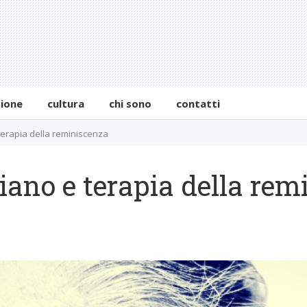
zione
cultura
chi sono
contatti
terapia della reminiscenza
iano e terapia della rem