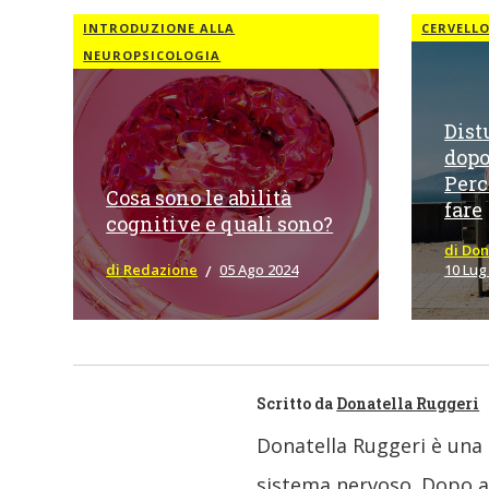
INTRODUZIONE ALLA
CERVELL
NEUROPSICOLOGIA
Dist
dopo
Perc
Cosa sono le abilità
fare
cognitive e quali sono?
di Don
di Redazione
05 Ago 2024
10 Lug
Scritto da
Donatella Ruggeri
Donatella Ruggeri è una 
sistema nervoso. Dopo av