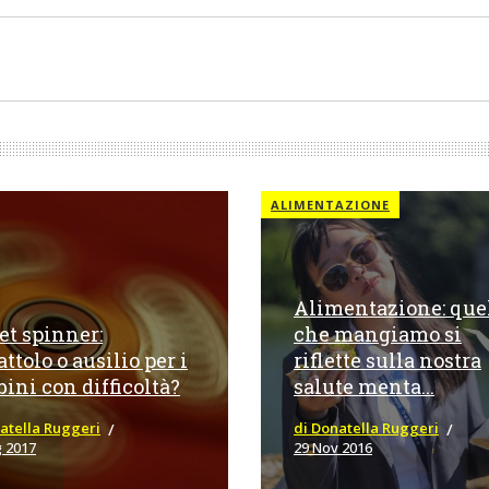
ALIMENTAZIONE
Alimentazione: que
et spinner:
che mangiamo si
attolo o ausilio per i
riflette sulla nostra
ini con difficoltà?
salute menta...
atella Ruggeri
di Donatella Ruggeri
 2017
29 Nov 2016