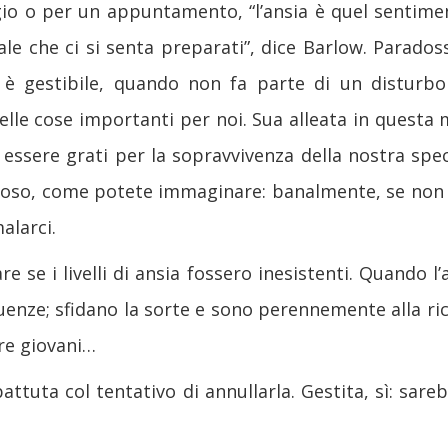
o o per un appuntamento, “l’ansia è quel sentimento
tale che ci si senta preparati”, dice Barlow. Parad
e è gestibile, quando non fa parte di un disturb
elle cose importanti per noi. Sua alleata in questa m
sere grati per la sopravvivenza della nostra specie
zioso, come potete immaginare: banalmente, se non 
alarci.
e se i livelli di ansia fossero inesistenti. Quando l
nze; sfidano la sorte e sono perennemente alla rice
ire giovani…
attuta col tentativo di annullarla. Gestita, sì: sareb