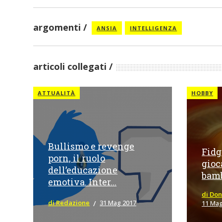
argomenti
ANSIA
INTELLIGENZA
articoli collegati
ATTUALITÀ
HOBBY
Bullismo e revenge
Fidg
porn, il ruolo
gioc
dell’educazione
bamb
emotiva. Inter...
di Don
di Redazione
31 Mag 2017
11 Mag