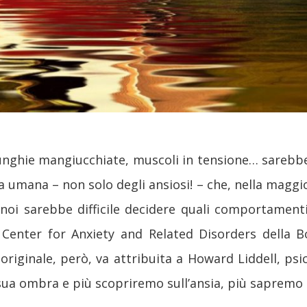
unghie mangiucchiate, muscoli in tensione… sareb
ta umana – non solo degli ansiosi! – che, nella maggio
er noi sarebbe difficile decidere quali comportamen
Center for Anxiety and Related Disorders della Bo
 originale, però, va attribuita a Howard Liddell, ps
ua ombra e più scopriremo sull’ansia, più sapremo sul