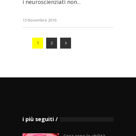
i neuroscienziati non
15 Novembre 2016
1
2
i più seguiti
Cosa sono le abilità