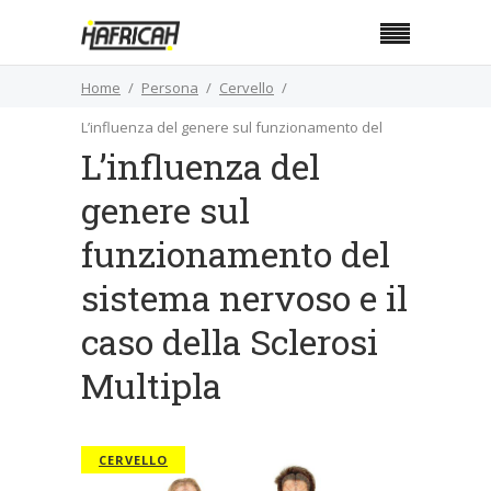
Home
Persona
Cervello
L’influenza del genere sul funzionamento del
L’influenza del
sistema nervoso e il caso della Sclerosi Multipla
genere sul
funzionamento del
sistema nervoso e il
caso della Sclerosi
Multipla
CERVELLO