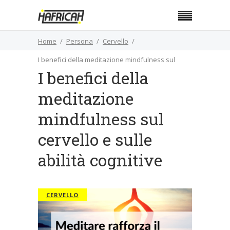
Home
Persona
Cervello
I benefici della meditazione mindfulness sul
I benefici della
cervello e sulle abilità cognitive
meditazione
mindfulness sul
cervello e sulle
abilità cognitive
CERVELLO