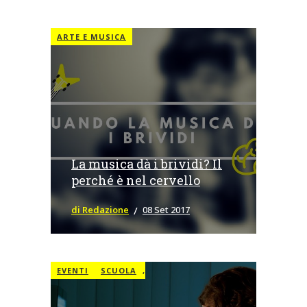
ARTE E MUSICA
La musica dà i brividi? Il
perché è nel cervello
di Redazione
08 Set 2017
EVENTI
SCUOLA
,