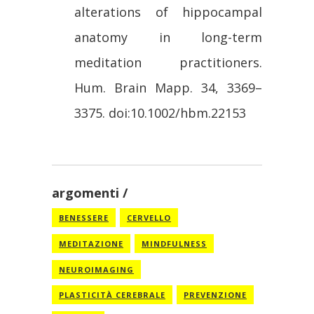
alterations of hippocampal
anatomy in long-term
meditation practitioners.
Hum. Brain Mapp. 34, 3369–
3375. doi:10.1002/hbm.22153
argomenti
BENESSERE
CERVELLO
MEDITAZIONE
MINDFULNESS
NEUROIMAGING
PLASTICITÀ CEREBRALE
PREVENZIONE