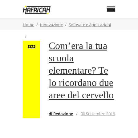
Home
Innovazione
Software e Applicazioni
Com’era la tua
Com’era la tua scuola elementare? Te lo ricordano
scuola
due aree del cervello
elementare? Te
lo ricordano due
aree del cervello
di Redazione
30 Settembre 2016