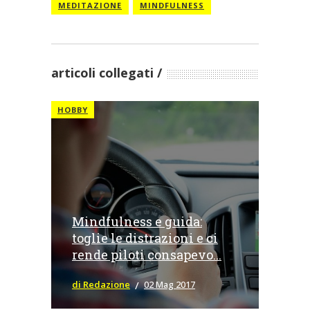
MEDITAZIONE
MINDFULNESS
articoli collegati
HOBBY
Mindfulness e guida:
toglie le distrazioni e ci
rende piloti consapevo...
di Redazione
02 Mag 2017